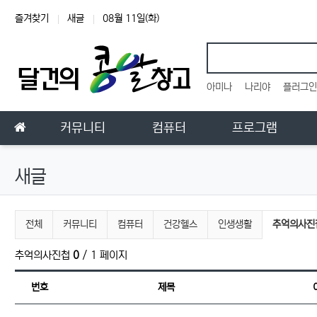
상단 네비
즐겨찾기
새글
08월 11일(화)
인기검색어
아미나
나리야
플러그인
메인 메뉴
홈으로
커뮤니티
컴퓨터
프로그램
새글
전체게시물 그룹 목록
현재 그룹
전체
커뮤니티
컴퓨터
건강헬스
인생생활
추억의사진
추억의사진첩
0
/ 1 페이지
번호
제목